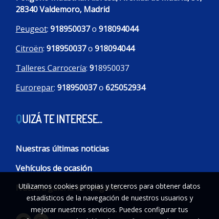
28340 Valdemoro, Madrid
Peugeot
:
918950037
o
918094044
Citroën
:
918950037
o
918094044
Talleres Carrocería
:
9
18950037
Eurorepar
:
918950037
o
625052934
Q
UIZÁ TE INTERESE...
Nuestras últimas noticias
Vehículos de ocasión
Utilizamos cookies propias y terceros para obtener datos
Nuestra galería de imágenes
estadísticos de la navegación de nuestros usuarios y
mejorar nuestros servicios. Puedes configurar tus