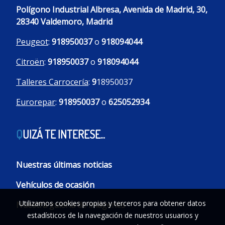
Polígono Industrial Albresa, Avenida de Madrid, 30,
28340 Valdemoro, Madrid
Peugeot
:
918950037
o
918094044
Citroën
:
918950037
o
918094044
Talleres Carrocería
:
9
18950037
Eurorepar
:
918950037
o
625052934
Q
UIZÁ TE INTERESE...
Nuestras últimas noticias
Vehículos de ocasión
Utilizamos cookies propias y terceros para obtener datos
Nuestra galería de imágenes
estadísticos de la navegación de nuestros usuarios y