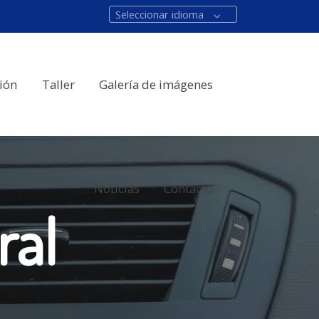
Seleccionar idioma
ión
Taller
Galería de imágenes
Noticias
Contacto
ral